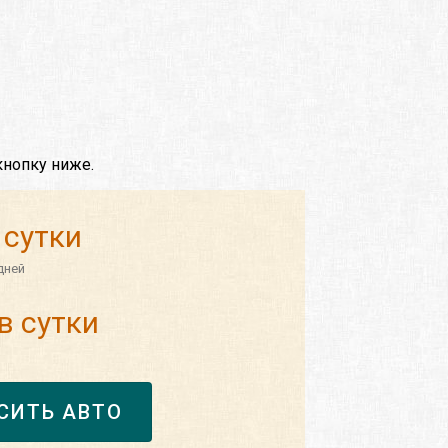
кнопку ниже.
 сутки
дней
в сутки
СИТЬ АВТО