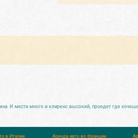
а. И места много и клиренс высокий, проедет где хочешь.
то в Италии
Аренда авто во Франции
Ар