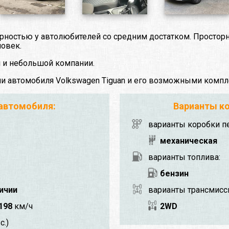
ярностью у автолюбителей со средним достатком. Просто
ловек.
й и небольшой компании.
ми автомобиля Volkswagen Tiguan и его возможными компл
 автомобиля:
Варианты ко
варианты коробки п
механическая
варианты топлива:
бензин
личии
варианты трансмисс
198
км/ч
2WD
с.)