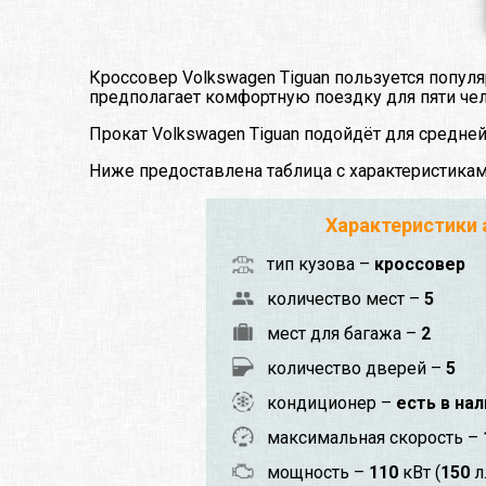
Кроссовер Volkswagen Tiguan пользуется попул
предполагает комфортную поездку для пяти че
Прокат Volkswagen Tiguan подойдёт для средне
Ниже предоставлена таблица с характеристика
Характеристики
тип кузова –
кроссовер
количество мест –
5
мест для багажа –
2
количество дверей –
5
кондиционер –
есть в на
максимальная скорость –
мощность –
110
кВт (
150
л.