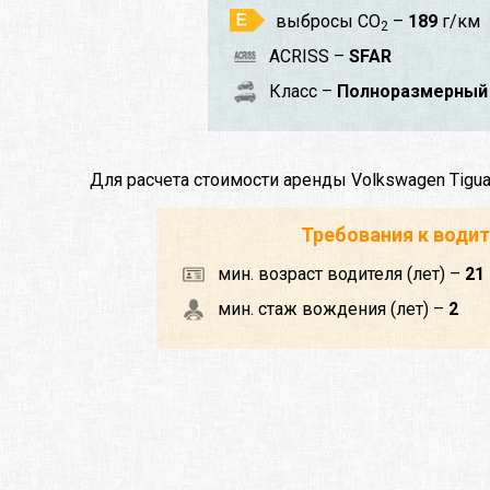
выбросы CO
–
189
г/км
2
ACRISS –
SFAR
Класс –
Полноразмерный 
Для расчета стоимости аренды Volkswagen Tig
Требования к води
мин. возраст водителя (лет) –
21
мин. стаж вождения (лет) –
2