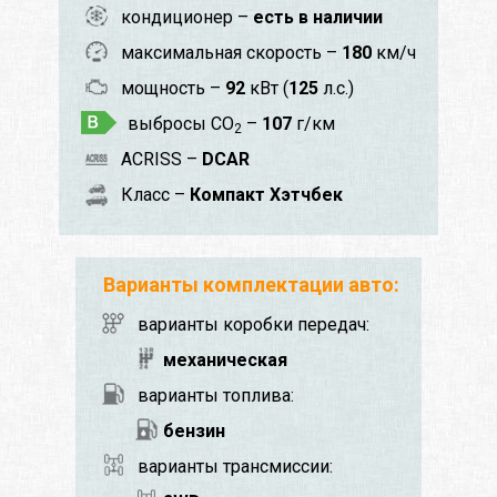
кондиционер –
есть в наличии
максимальная скорость –
180
км/ч
мощность –
92
кВт (
125
л.с.)
выбросы CO
–
107
г/км
2
ACRISS –
DCAR
Класс –
Компакт Хэтчбек
Варианты комплектации авто:
варианты коробки передач:
механическая
варианты топлива:
бензин
варианты трансмиссии: