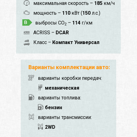
максимальная скорость –
185
км/ч
мощность –
110
кВт (
150
л.с.)
выбросы CO
–
114
г/км
2
ACRISS –
DCAR
Класс –
Компакт Универсал
Варианты комплектации авто:
варианты коробки передач:
механическая
варианты топлива:
бензин
варианты трансмиссии:
2WD