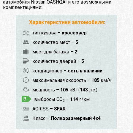
автомобиля Nissan QASHQAI и его возможными
комплектациями:
Характеристики автомобиля:
тип кузова –
кроссовер
количество мест –
5
мест для багажа –
2
количество дверей –
5
кондиционер –
есть в наличии
максимальная скорость –
185
км/ч
мощность –
105
кВт (
143
л.с.)
выбросы CO
–
114
г/км
2
ACRISS –
SFAR
Класс –
Полноразмерный 4x4