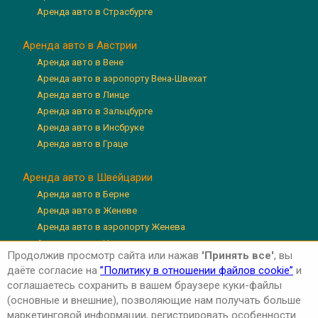
Аренда авто в Страсбурге
Аренда авто в Австрии
Аренда авто в Вене
Аренда авто в аэропорту Вена-Швехат
Аренда авто в Линце
Аренда авто в Зальцбурге
Аренда авто в Инсбруке
Аренда авто в Граце
Аренда авто в Швейцарии
Аренда авто в Берне
Аренда авто в Женеве
Аренда авто в аэропорту Женева
Аренда авто в Цюрихе
Продолжив просмотр сайта или нажав
'Принять все'
, вы
Аренда авто в аэропорту Цюрих
даёте согласие на
”Политику в отношении файлов cookie”
и
Аренда авто в Люцерне
соглашаетесь сохранить в вашем браузере куки-файлы
(основные и внешние), позволяющие нам получать больше
маркетинговой информации, регистрировать особенности