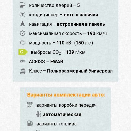
количество дверей –
5
кондиционер –
есть в наличии
навигация –
встроенная в панель
максимальная скорость –
190
км/ч
мощность –
110
кВт (
150
л.с.)
выбросы CO
–
139
г/км
2
ACRISS –
FWAR
Класс –
Полноразмерный Универсал
Варианты комплектации авто:
варианты коробки передач:
автоматическая
варианты топлива: