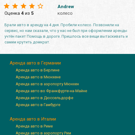
Andrew
Оценка
4
из
5
колесо
Брали авто в аренду на 4 дня. Пробили колесо. Позвонили на
сервис, но нам сказали, что у нас не был при оформлении аренды
учтён пакет Помощь в дороге. Пришлось все вещи вытаскивать и
самим крутить домкрат.
Аренда авто в Германии
Аренда авто в Берлине
Аренда авто в Мюнхене
Аренда авто в аэропорту Мюнхен
Аренда авто во Франкфурте-на-Майне
Аренда авто в Дюссельдорфе
Аренда авто в Гамбурге
Аренда авто в Италии
Аренда авто в Риме
Аренда авто в аэропорту Рим