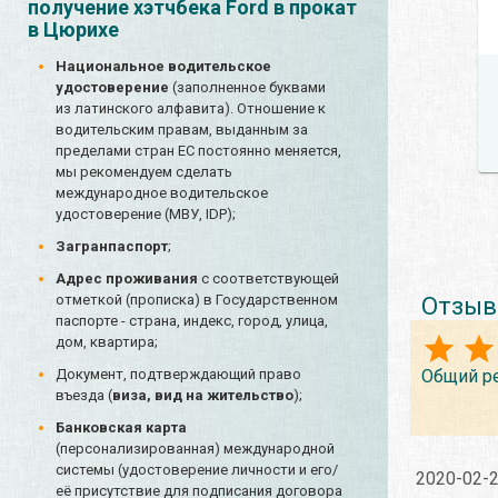
получение хэтчбека Ford в прокат
в Цюрихе
Национальное водительское
удостоверение
(заполненное буквами
из латинского алфавита). Отношение к
водительским правам, выданным за
пределами стран ЕС постоянно меняется,
мы рекомендуем сделать
международное водительское
удостоверение (МВУ, IDP);
Загранпаспорт
;
Адрес проживания
с соответствующей
отметкой (прописка) в Государственном
Отзыв
паспорте - страна, индекс, город, улица,
дом, квартира;
Общий р
Документ, подтверждающий право
въезда (
виза, вид на жительство
);
Банковская карта
(персонализированная) международной
системы (удостоверение личности и его/
2020-02-
её присутствие для подписания договора