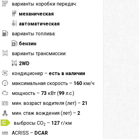
варианты коробки передач:
механическая
автоматическая
варианты топлива:
бензин
варианты трансмиссии:
2WD
кондиционер –
есть в наличии
максимальная скорость –
160
км/ч
мощность –
73
кВт (
99
л.с.)
мин. возраст водителя (лет) –
21
мин. стаж вождения (лет) –
2
выбросы CO
–
127
г/км
2
ACRISS –
DCAR