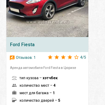
Ford
Fiesta
4
/
5
Отзывов:
1
Аренда автомобиля Ford Fiesta в Цюрихе
тип кузова –
хэтчбек
количество мест –
4
мест для багажа –
1
количество дверей –
5