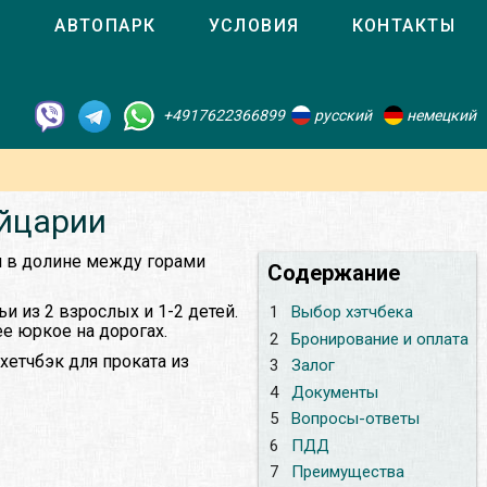
О
АВТОПАРК
УСЛОВИЯ
КОНТАКТЫ
+4917622366899
русский
немецкий
ейцарии
м в долине между горами
Содержание
и из 2 взрослых и 1-2 детей.
1
Выбор хэтчбека
ее юркое на дорогах.
2
Бронирование и оплата
хетчбэк для проката из
3
Залог
4
Документы
5
Вопросы-ответы
6
ПДД
7
Преимущества