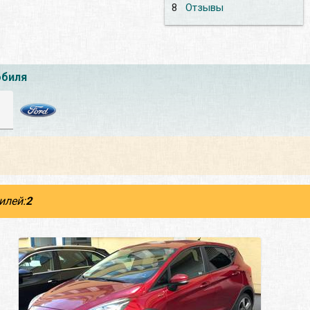
8
Отзывы
обиля
илей:
2