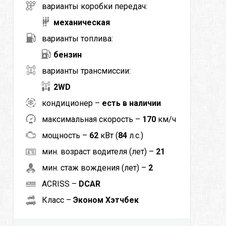
варианты коробки передач:
механическая
варианты топлива:
бензин
варианты трансмиссии:
2WD
кондиционер –
есть в наличии
максимальная скорость –
170
км/ч
мощность –
62
кВт (
84
л.с.)
мин. возраст водителя (лет) –
21
мин. стаж вождения (лет) –
2
ACRISS –
DCAR
Класс –
Эконом Хэтчбек