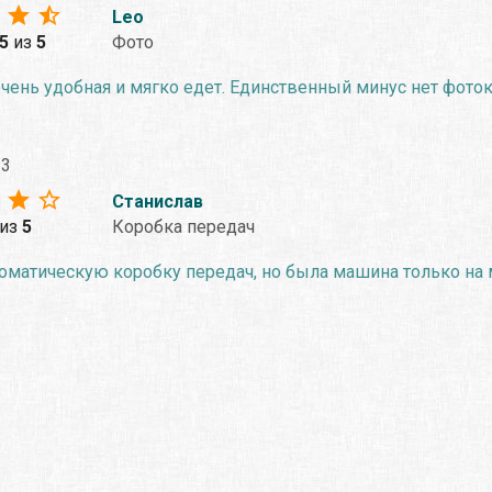
Leo
.5
из
5
Фото
ень удобная и мягко едет. Единственный минус нет фоток
23
Станислав
из
5
Коробка передач
оматическую коробку передач, но была машина только на м