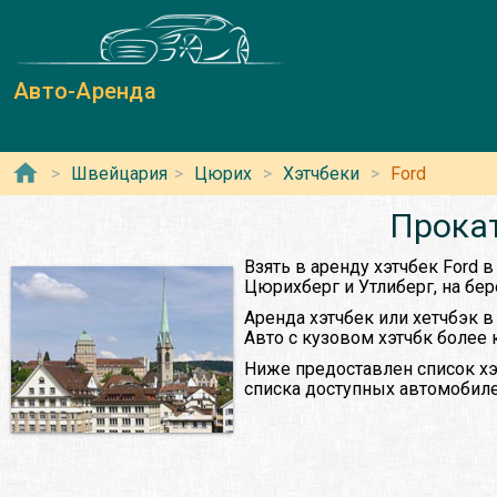
Авто-Аренда
Швейцария
Цюрих
Хэтчбеки
Ford
Прокат
Взять в аренду хэтчбек Ford
Цюрихберг и Утлиберг, на бер
Аренда хэтчбек или хетчбэк в
Авто с кузовом хэтчбк более 
Ниже предоставлен список хэ
списка доступных автомобиле