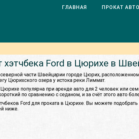
ГЛАВНАЯ
ПРОКАТ АВТ
 хэтчбека Ford в Цюрихе в Шв
 в северной части Швейцарии городе Цюрих, расположенно
егу Цюрихского озера у истока реки Лиммат.
 Цюрихе популярна при аренде авто для 2 человек или семь
короткий по сравнению с седаном, и за счёт этого авто бол
тчбеков Ford для проката в Цюрихе. Вы можете подобрать 
й ниже.