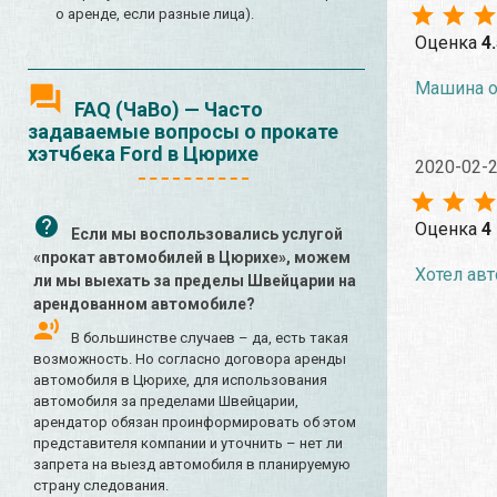
о аренде, если разные лица).
Оценка
4
Машина оч
FAQ (ЧаВо) — Часто
задаваемые вопросы о прокате
хэтчбека Ford в Цюрихе
2020-02-
Оценка
4
Если мы воспользовались услугой
«прокат автомобилей в Цюрихе», можем
Хотел авт
ли мы выехать за пределы Швейцарии на
арендованном автомобиле?
В большинстве случаев – да, есть такая
возможность. Но согласно договора аренды
автомобиля в Цюрихе, для использования
автомобиля за пределами Швейцарии,
арендатор обязан проинформировать об этом
представителя компании и уточнить – нет ли
запрета на выезд автомобиля в планируемую
страну следования.