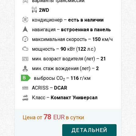
варианты трансмиссии:
2WD
кондиционер –
есть в наличии
навигация –
встроенная в панель
максимальная скорость –
150
км/ч
мощность –
90
кВт (
122
л.с.)
мин. возраст водителя (лет) –
21
мин. стаж вождения (лет) –
2
выбросы CO
–
116
г/км
2
ACRISS –
DCAR
Класс –
Компакт Универсал
78
EUR
Цена от
в сутки
ДЕТАЛЬНЕЙ