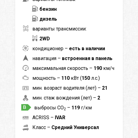
бензин
дизель
варианты трансмиссии:
2WD
кондиционер –
есть в наличии
навигация –
встроенная в панель
максимальная скорость –
190
км/ч
мощность –
110
кВт (
150
л.с.)
мин. возраст водителя (лет) –
21
мин. стаж вождения (лет) –
2
выбросы CO
–
119
г/км
2
ACRISS –
IVAR
Класс –
Средний Универсал