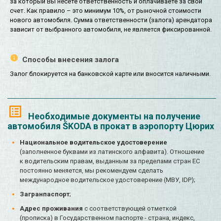
за который Вы несете ответственность и оплачиваете за свой
счет. Как правило – это минимум 10%, от рыночной стоимости
нового автомобиля. Сумма ответственности (залога) арендатора
зависит от выбранного автомобиля, не является фиксированной.
Способы внесения залога
Залог блокируется на банковской карте или вносится наличными.
Необходимые документы на получение
автомобиля ŠKODA в прокат в аэропорту Цюрих
Национальное водительское удостоверение
(заполненное буквами из латинского алфавита). Отношение
к водительским правам, выданным за пределами стран ЕС
постоянно меняется, мы рекомендуем сделать
международное водительское удостоверение (МВУ, IDP);
Загранпаспорт
;
Адрес проживания
с соответствующей отметкой
(прописка) в Государственном паспорте - страна, индекс,