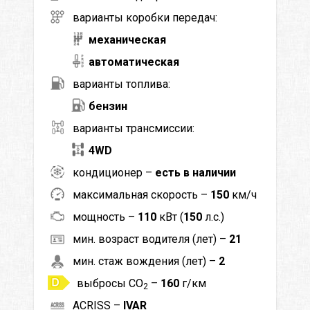
варианты коробки передач:
механическая
автоматическая
варианты топлива:
бензин
варианты трансмиссии:
4WD
кондиционер –
есть в наличии
максимальная скорость –
150
км/ч
мощность –
110
кВт (
150
л.с.)
мин. возраст водителя (лет) –
21
мин. стаж вождения (лет) –
2
выбросы CO
–
160
г/км
2
ACRISS –
IVAR