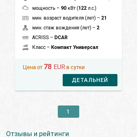
мощность –
90
кВт (
122
л.с.)
мин. возраст водителя (лет) –
21
мин. стаж вождения (лет) –
2
ACRISS –
DCAR
Класс –
Компакт Универсал
78
EUR
Цена от
в сутки
ДЕТАЛЬНЕЙ
1
Отзывы и рейтинги