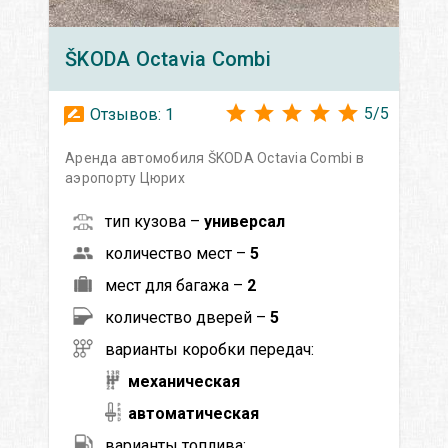
ŠKODA
Octavia Сombi
5
/
5
Отзывов:
1
Аренда автомобиля ŠKODA Octavia Сombi в
аэропорту Цюрих
тип кузова –
универсал
количество мест –
5
мест для багажа –
2
количество дверей –
5
варианты коробки передач:
механическая
автоматическая
варианты топлива: