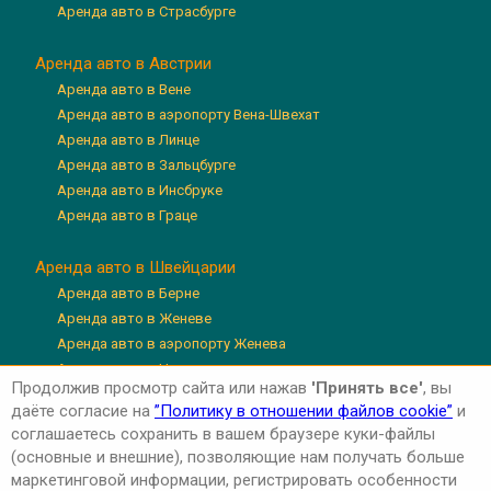
Аренда авто в Страсбурге
Аренда авто в Австрии
Аренда авто в Вене
Аренда авто в аэропорту Вена-Швехат
Аренда авто в Линце
Аренда авто в Зальцбурге
Аренда авто в Инсбруке
Аренда авто в Граце
Аренда авто в Швейцарии
Аренда авто в Берне
Аренда авто в Женеве
Аренда авто в аэропорту Женева
Аренда авто в Цюрихе
Продолжив просмотр сайта или нажав
'Принять все'
, вы
Аренда авто в аэропорту Цюрих
даёте согласие на
”Политику в отношении файлов cookie”
и
Аренда авто в Люцерне
соглашаетесь сохранить в вашем браузере куки-файлы
(основные и внешние), позволяющие нам получать больше
маркетинговой информации, регистрировать особенности