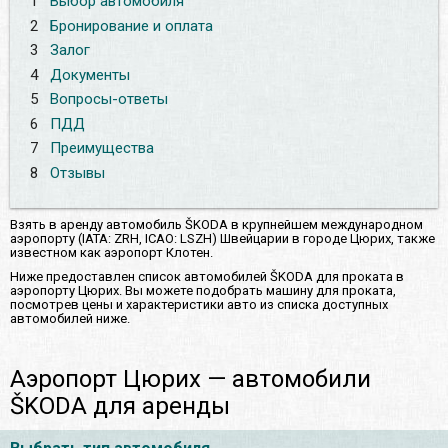
1
Выбор автомобиля
2
Бронирование и оплата
3
Залог
4
Документы
5
Вопросы-ответы
6
ПДД
7
Преимущества
8
Отзывы
Взять в аренду автомобиль ŠKODA в крупнейшем международном
аэропорту (IATA: ZRH, ICAO: LSZH) Швейцарии в городе Цюрих, также
известном как аэропорт Клотен.
Ниже предоставлен список автомобилей ŠKODA для проката в
аэропорту Цюрих. Вы можете подобрать машину для проката,
посмотрев цены и характеристики авто из списка доступных
автомобилей ниже.
Аэропорт Цюрих — автомобили
ŠKODA для аренды