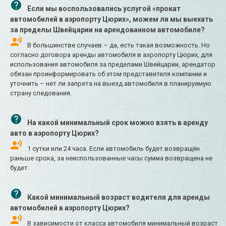
Если мы воспользовались услугой «прокат
автомобилей в аэропорту Цюрих», можем ли мы выехать
за пределы Швейцарии на арендованном автомобиле?
В большинстве случаев – да, есть такая возможность. Но
согласно договора аренды автомобиля в аэропорту Цюрих, для
использования автомобиля за пределами Швейцарии, арендатор
обязан проинформировать об этом представителя компании и
уточнить – нет ли запрета на выезд автомобиля в планируемую
страну следования.
На какой минимальный срок можно взять в аренду
авто в аэропорту Цюрих?
1 сутки или 24 часа. Если автомобиль будет возвращён
раньше срока, за неиспользованные часы сумма возвращена не
будет.
Какой минимальный возраст водителя для аренды
автомобилей в аэропорту Цюрих?
В зависимости от класса автомобиля минимальный возраст