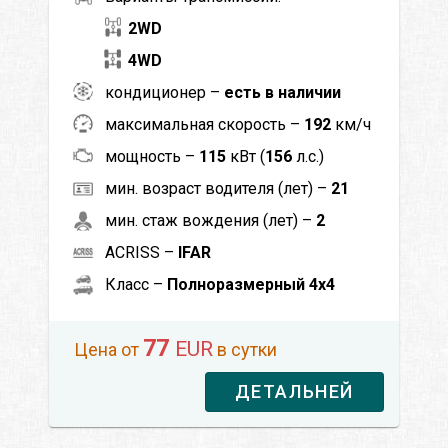
2WD
4WD
кондиционер –
есть в наличии
максимальная скорость –
192
км/ч
мощность –
115
кВт (
156
л.с.)
мин. возраст водителя (лет) –
21
мин. стаж вождения (лет) –
2
ACRISS –
IFAR
Класс –
Полноразмерный 4x4
77
EUR
Цена от
в сутки
ДЕТАЛЬНЕЙ