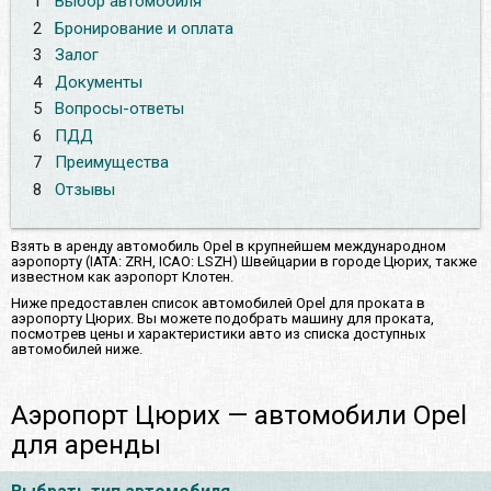
1
Выбор автомобиля
2
Бронирование и оплата
3
Залог
4
Документы
5
Вопросы-ответы
6
ПДД
7
Преимущества
8
Отзывы
Взять в аренду автомобиль Opel в крупнейшем международном
аэропорту (IATA: ZRH, ICAO: LSZH) Швейцарии в городе Цюрих, также
известном как аэропорт Клотен.
Ниже предоставлен список автомобилей Opel для проката в
аэропорту Цюрих. Вы можете подобрать машину для проката,
посмотрев цены и характеристики авто из списка доступных
автомобилей ниже.
Аэропорт Цюрих — автомобили Opel
для аренды