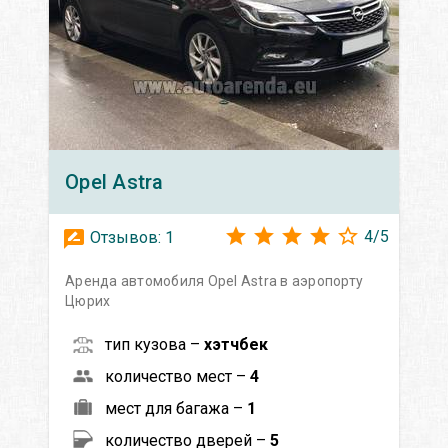
Opel
Astra
4
/
5
Отзывов:
1
Аренда автомобиля Opel Astra в аэропорту
Цюрих
тип кузова –
хэтчбек
количество мест –
4
мест для багажа –
1
количество дверей –
5