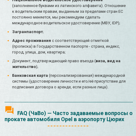
(заполненное буквами из латинского алфавита). Отношение
к водительским правам, выданным за пределами стран ЕС
постоянно меняется, мы рекомендуем сделать
международное водительское удостоверение (МВУ, IDP);
Загранпаспорт
;
Адрес проживания
с соответствующей отметкой
(прописка) в Государственном паспорте - страна, индекс,
город, улица, дом, квартира;
Документ, подтверждающий право въезда (
виза, вид на
жительство
);
Банковская карта
(персонализированная) международной
системы (удостоверение личности и его/её присутствие для
подписания договора о аренде, если разные лица).
FAQ (ЧаВо) — Часто задаваемые вопросы о
прокате автомобиля Opel в аэропорту Цюрих