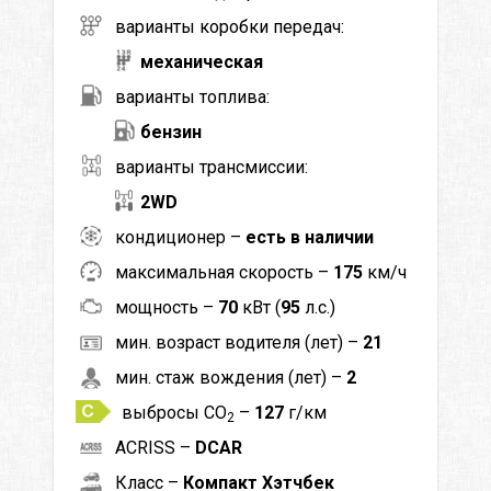
варианты коробки передач:
механическая
варианты топлива:
бензин
варианты трансмиссии:
2WD
кондиционер –
есть в наличии
максимальная скорость –
175
км/ч
мощность –
70
кВт (
95
л.с.)
мин. возраст водителя (лет) –
21
мин. стаж вождения (лет) –
2
выбросы CO
–
127
г/км
2
ACRISS –
DCAR
Класс –
Компакт Хэтчбек