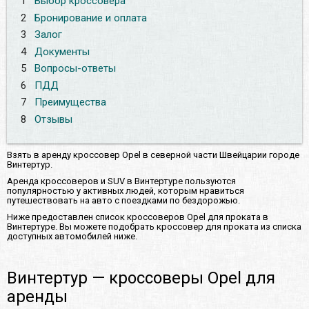
1
Выбор кроссовера
2
Бронирование и оплата
3
Залог
4
Документы
5
Вопросы-ответы
6
ПДД
7
Преимущества
8
Отзывы
Взять в аренду кроссовер Opel в северной части Швейцарии городе
Винтертур.
Аренда кроссоверов и SUV в Винтертуре пользуются
популярностью у активных людей, которым нравиться
путешествовать на авто с поездками по бездорожью.
Ниже предоставлен список кроссоверов Opel для проката в
Винтертуре. Вы можете подобрать кроссовер для проката из списка
доступных автомобилей ниже.
Винтертур — кроссоверы Opel для
аренды