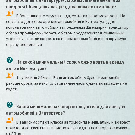
автомобилей в Винтертуре», можем ли мы выехать за
пределы Швейцарии на арендованном автомобиле?
В большинстве случаев – да, есть такая возможность. Но
согласно договора аренды автомобиля в Винтертуре, для
использования автомобиля за пределами Швейцарии, арендатор
обязан проинформировать об этом представителя компании и
уточнить – нет ли запрета на выезд автомобиля в планируемую
страну следования.
На какой минимальный срок можно взять в аренду
авто в Винтертуре?
1 сутки или 24 часа. Если автомобиль будет возвращён
раньше срока, за неиспользованные часы сумма возвращена не
будет.
Какой минимальный возраст водителя для аренды
автомобилей в Винтертуре?
В зависимости от класса автомобиля минимальный возраст
водителя должен быть: не моложе 21 года, в некоторых случаях –
от 25 лет.