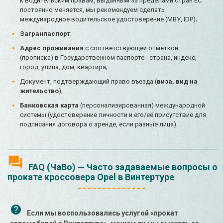
к водительским правам, выданным за пределами стран ЕС
постоянно меняется, мы рекомендуем сделать
международное водительское удостоверение (МВУ, IDP);
Загранпаспорт
;
Адрес проживания
с соответствующей отметкой
(прописка) в Государственном паспорте - страна, индекс,
город, улица, дом, квартира;
Документ, подтверждающий право въезда (
виза, вид на
жительство
);
Банковская карта
(персонализированная) международной
системы (удостоверение личности и его/её присутствие для
подписания договора о аренде, если разные лица).
FAQ (ЧаВо) — Часто задаваемые вопросы о
прокате кроссовера Opel в Винтертуре
Если мы воспользовались услугой «прокат