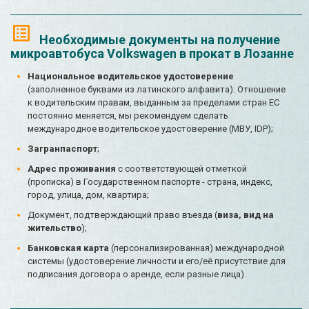
Необходимые документы на получение
микроавтобуса Volkswagen в прокат в Лозанне
Национальное водительское удостоверение
(заполненное буквами из латинского алфавита). Отношение
к водительским правам, выданным за пределами стран ЕС
постоянно меняется, мы рекомендуем сделать
международное водительское удостоверение (МВУ, IDP);
Загранпаспорт
;
Адрес проживания
с соответствующей отметкой
(прописка) в Государственном паспорте - страна, индекс,
город, улица, дом, квартира;
Документ, подтверждающий право въезда (
виза, вид на
жительство
);
Банковская карта
(персонализированная) международной
системы (удостоверение личности и его/её присутствие для
подписания договора о аренде, если разные лица).