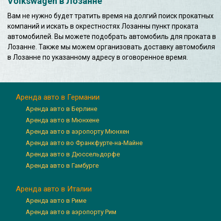
Volkswagen в Лозанне
Вам не нужно будет тратить время на долгий поиск прокатных
компаний и искать в окрестностях Лозанны пункт проката
автомобилей. Вы можете подобрать автомобиль для проката в
Лозанне. Также мы можем организовать доставку автомобиля
в Лозанне по указанному адресу в оговоренное время.
Аренда авто в Германии
Аренда авто в Берлине
Аренда авто в Мюнхене
Аренда авто в аэропорту Мюнхен
Аренда авто во Франкфурте-на-Майне
Аренда авто в Дюссельдорфе
Аренда авто в Гамбурге
Аренда авто в Италии
Аренда авто в Риме
Аренда авто в аэропорту Рим