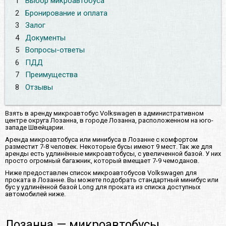
1
Выбор микроавтобуса
2
Бронирование и оплата
3
Залог
4
Документы
5
Вопросы-ответы
6
ПДД
7
Преимущества
8
Отзывы
Взять в аренду микроавтобус Volkswagen в административном
центре округа Лозанна, в городе Лозанна, расположенном на юго-
западе Швейцарии.
Аренда микроавтобуса или минибуса в Лозанне с комфортом
разместит 7-8 человек. Некоторые бусы имеют 9 мест. Так же для
аренды есть удлинённые микроавтобусы, с увеличенной базой. У них
просто огромный багажник, который вмещает 7-9 чемоданов.
Ниже предоставлен список микроавтобусов Volkswagen для
проката в Лозанне. Вы можете подобрать стандартный минибус или
бус у удлинённой базой Long для проката из списка доступных
автомобилей ниже.
Лозанна — микроавтобусы