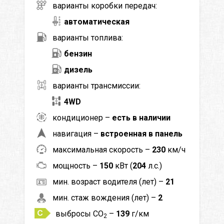
варианты коробки передач:
автоматическая
варианты топлива:
бензин
дизель
варианты трансмиссии:
4WD
кондиционер –
есть в наличии
навигация –
встроенная в панель
максимальная скорость –
230
км/ч
мощность –
150
кВт (
204
л.с.)
мин. возраст водителя (лет) –
21
мин. стаж вождения (лет) –
2
выбросы CO
–
139
г/км
2