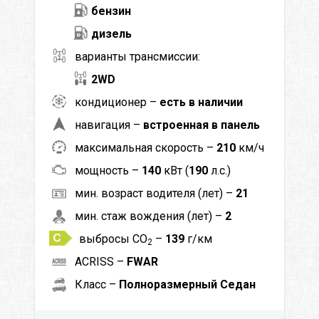
бензин
дизель
варианты трансмиссии:
2WD
кондиционер –
есть в наличии
навигация –
встроенная в панель
максимальная скорость –
210
км/ч
мощность –
140
кВт (
190
л.с.)
мин. возраст водителя (лет) –
21
мин. стаж вождения (лет) –
2
выбросы CO
–
139
г/км
2
ACRISS –
FWAR
Класс –
Полноразмерный Седан