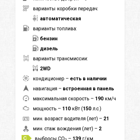
варианты коробки передач:
автоматическая
варианты топлива:
бензин
дизель
варианты трансмиссии:
2WD
кондиционер –
есть в наличии
навигация –
встроенная в панель
максимальная скорость –
190
км/ч
мощность –
110
кВт (
150
л.с.)
мин. возраст водителя (лет) –
21
мин. стаж вождения (лет) –
2
выбросы CO
–
139
г/км
2