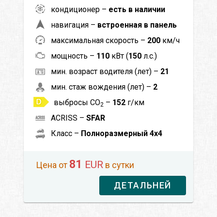
кондиционер –
есть в наличии
навигация –
встроенная в панель
максимальная скорость –
200
км/ч
мощность –
110
кВт (
150
л.с.)
мин. возраст водителя (лет) –
21
мин. стаж вождения (лет) –
2
выбросы CO
–
152
г/км
2
ACRISS –
SFAR
Класс –
Полноразмерный 4x4
81
EUR
Цена от
в сутки
ДЕТАЛЬНЕЙ