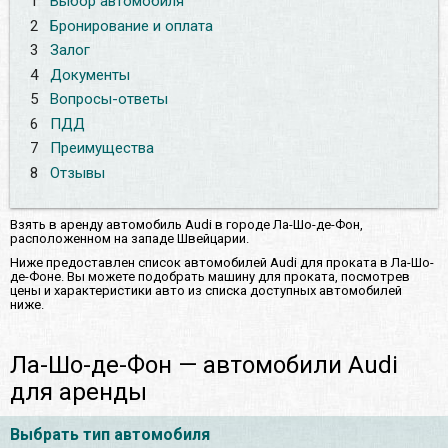
1
Выбор автомобиля
2
Бронирование и оплата
3
Залог
4
Документы
5
Вопросы-ответы
6
ПДД
7
Преимущества
8
Отзывы
Взять в аренду автомобиль Audi в городе Ла-Шо-де-Фон,
расположенном на западе Швейцарии.
Ниже предоставлен список автомобилей Audi для проката в Ла-Шо-
де-Фоне. Вы можете подобрать машину для проката, посмотрев
цены и характеристики авто из списка доступных автомобилей
ниже.
Ла-Шо-де-Фон — автомобили Audi
для аренды
Выбрать тип автомобиля