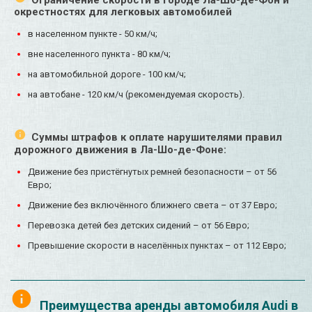
Ограничение скорости в городе Ла-Шо-де-Фон и
окрестностях для легковых автомобилей
в населенном пункте - 50 км/ч;
вне населенного пункта - 80 км/ч;
на автомобильной дороге - 100 км/ч;
на автобане - 120 км/ч (рекомендуемая скорость).
Суммы штрафов к оплате нарушителями правил
дорожного движения в Ла-Шо-де-Фоне:
Движение без пристёгнутых ремней безопасности – от 56
Евро;
Движение без включённого ближнего света – от 37 Евро;
Перевозка детей без детских сидений – от 56 Евро;
Превышение скорости в населённых пунктах – от 112 Евро;
Преимущества аренды автомобиля Audi в