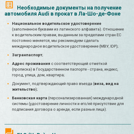
Необходимые документы на получение
автомобиля Audi в прокат в Ла-Шо-де-Фоне
Национальное водительское удостоверение
(заполненное буквами из латинского алфавита). Отношение
к водительским правам, выданным за пределами стран ЕС
постоянно меняется, мы рекомендуем сделать
международное водительское удостоверение (МВУ, IDP);
Загранпаспорт
;
Адрес проживания
с соответствующей отметкой
(прописка) в Государственном паспорте - страна, индекс,
город, улица, дом, квартира;
Документ, подтверждающий право въезда (
виза, вид на
жительство
);
Банковская карта
(персонализированная) международной
системы (удостоверение личности и его/её присутствие для
подписания договора о аренде, если разные лица).