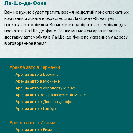
Ла-Шо-де-Фоне
Вам не нужно будет тратить время на долгий поиск прокатных
компаний и искать в окрестностях Ла-Шо-де-Фона пункт
проката автомобилей. Вы можете подобрать автомобиль для
проката в Ла-Шо-де-Фоне. Также мы можем организовать
доставку автомобиля в Ла-Шо-де-Фоне по указанному адресу
в оговоренное время.
Аренда авто в Германии
Аренда авто в Берлине
Аренда авто в Мюнхене
Аренда авто в аэропорту Мюнхен
Аренда авто во Франкфурте-на-Майне
Аренда авто в Дюссельдорфе
Аренда авто в Гамбурге
Аренда авто в Италии
Аренда авто в Риме