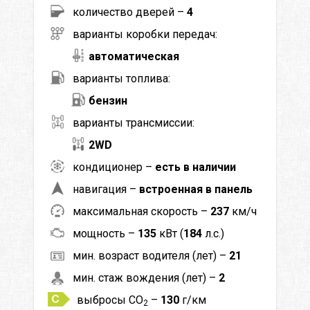
количество дверей –
4
варианты коробки передач:
автоматическая
варианты топлива:
бензин
варианты трансмиссии:
2WD
кондиционер –
есть в наличии
навигация –
встроенная в панель
максимальная скорость –
237
км/ч
мощность –
135
кВт (
184
л.с.)
мин. возраст водителя (лет) –
21
мин. стаж вождения (лет) –
2
выбросы CO
–
130
г/км
2