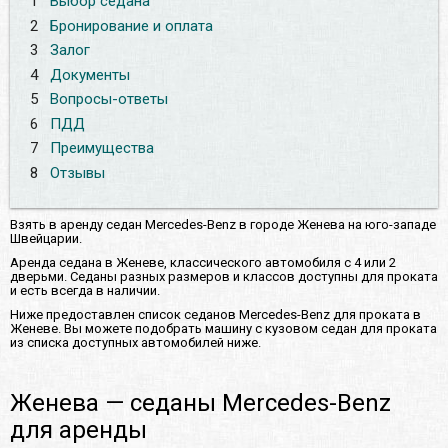
1
Выбор седана
2
Бронирование и оплата
3
Залог
4
Документы
5
Вопросы-ответы
6
ПДД
7
Преимущества
8
Отзывы
Взять в аренду седан Mercedes-Benz в городе Женева на юго-западе
Швейцарии.
Аренда седана в Женеве, классического автомобиля с 4 или 2
дверьми. Седаны разных размеров и классов доступны для проката
и есть всегда в наличии.
Ниже предоставлен список седанов Mercedes-Benz для проката в
Женеве. Вы можете подобрать машину с кузовом седан для проката
из списка доступных автомобилей ниже.
Женева — седаны Mercedes-Benz
для аренды