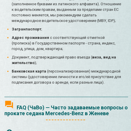
(заполненное буквами из латинского алфавита). Отношение
к водительским правам, выданным за пределами стран ЕС
постоянно меняется, мы рекомендуем сделать
международное водительское удостоверение (МВУ, IDP);
Загранпаспорт
;
Адрес проживания
с соответствующей отметкой
(прописка) в Государственном паспорте - страна, индекс,
город, улица, дом, квартира;
Документ, подтверждающий право въезда (
виза, вид на
жительство
);
Банковская карта
(персонализированная) международной
системы (удостоверение личности и его/её присутствие для
подписания договора о аренде, если разные лица).
FAQ (ЧаВо) — Часто задаваемые вопросы о
прокате седана Mercedes-Benz в Женеве