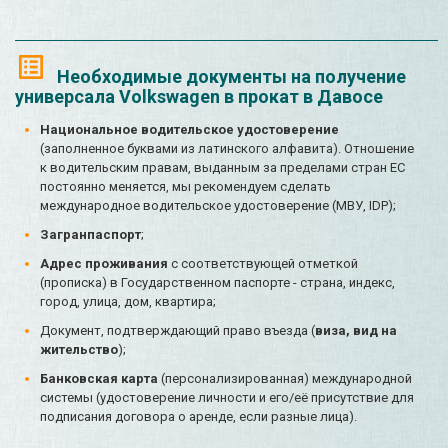
Необходимые документы на получение
универсала Volkswagen в прокат в Давосе
Национальное водительское удостоверение
(заполненное буквами из латинского алфавита). Отношение
к водительским правам, выданным за пределами стран ЕС
постоянно меняется, мы рекомендуем сделать
международное водительское удостоверение (МВУ, IDP);
Загранпаспорт
;
Адрес проживания
с соответствующей отметкой
(прописка) в Государственном паспорте - страна, индекс,
город, улица, дом, квартира;
Документ, подтверждающий право въезда (
виза, вид на
жительство
);
Банковская карта
(персонализированная) международной
системы (удостоверение личности и его/её присутствие для
подписания договора о аренде, если разные лица).