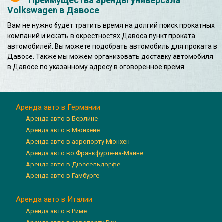
Преимущества аренды универсала
Volkswagen в Давосе
Вам не нужно будет тратить время на долгий поиск прокатных
компаний и искать в окрестностях Давоса пункт проката
автомобилей. Вы можете подобрать автомобиль для проката в
Давосе. Также мы можем организовать доставку автомобиля
в Давосе по указанному адресу в оговоренное время.
Аренда авто в Германии
Аренда авто в Берлине
Аренда авто в Мюнхене
Аренда авто в аэропорту Мюнхен
Аренда авто во Франкфурте-на-Майне
Аренда авто в Дюссельдорфе
Аренда авто в Гамбурге
Аренда авто в Италии
Аренда авто в Риме