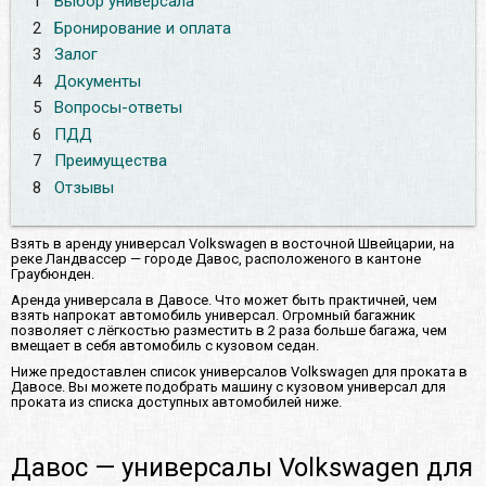
1
Выбор универсала
2
Бронирование и оплата
3
Залог
4
Документы
5
Вопросы-ответы
6
ПДД
7
Преимущества
8
Отзывы
Взять в аренду универсал Volkswagen в восточной Швейцарии, на
реке Ландвассер — городе Давос, расположеного в кантоне
Граубюнден.
Аренда универсала в Давосе. Что может быть практичней, чем
взять напрокат автомобиль универсал. Огромный багажник
позволяет с лёгкостью разместить в 2 раза больше багажа, чем
вмещает в себя автомобиль с кузовом седан.
Ниже предоставлен список универсалов Volkswagen для проката в
Давосе. Вы можете подобрать машину с кузовом универсал для
проката из списка доступных автомобилей ниже.
Давос — универсалы Volkswagen для