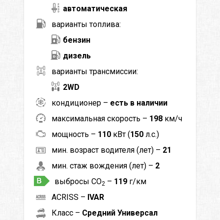
автоматическая
варианты топлива:
бензин
дизель
варианты трансмиссии:
2WD
кондиционер –
есть в наличии
максимальная скорость –
198
км/ч
мощность –
110
кВт (
150
л.с.)
мин. возраст водителя (лет) –
21
мин. стаж вождения (лет) –
2
выбросы CO
–
119
г/км
2
ACRISS –
IVAR
Класс –
Средний Универсал