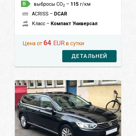
выбросы CO
–
115
г/км
2
ACRISS –
DCAR
Класс –
Компакт Универсал
64
EUR
Цена от
в сутки
ДЕТАЛЬНЕЙ