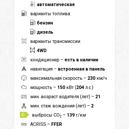
автоматическая
варианты топлива:
бензин
дизель
варианты трансмиссии:
4WD
кондиционер –
есть в наличии
навигация –
встроенная в панель
максимальная скорость –
230
км/ч
мощность –
150
кВт (
204
л.с.)
мин. возраст водителя (лет) –
21
мин. стаж вождения (лет) –
2
выбросы CO
–
139
г/км
2
ACRISS –
FFER