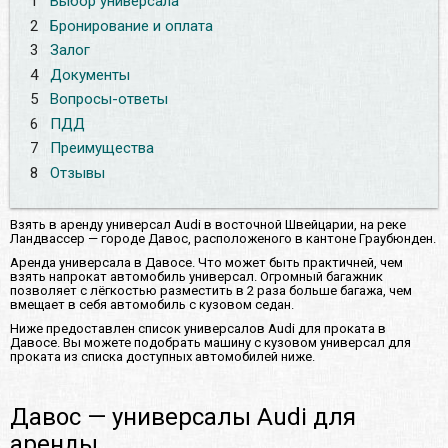
1
Выбор универсала
2
Бронирование и оплата
3
Залог
4
Документы
5
Вопросы-ответы
6
ПДД
7
Преимущества
8
Отзывы
Взять в аренду универсал Audi в восточной Швейцарии, на реке
Ландвассер — городе Давос, расположеного в кантоне Граубюнден.
Аренда универсала в Давосе. Что может быть практичней, чем
взять напрокат автомобиль универсал. Огромный багажник
позволяет с лёгкостью разместить в 2 раза больше багажа, чем
вмещает в себя автомобиль с кузовом седан.
Ниже предоставлен список универсалов Audi для проката в
Давосе. Вы можете подобрать машину с кузовом универсал для
проката из списка доступных автомобилей ниже.
Давос — универсалы Audi для
аренды