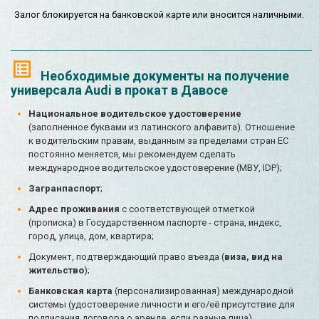
Залог блокируется на банковской карте или вносится наличными.
Необходимые документы на получение
универсала Audi в прокат в Давосе
Национальное водительское удостоверение
(заполненное буквами из латинского алфавита). Отношение
к водительским правам, выданным за пределами стран ЕС
постоянно меняется, мы рекомендуем сделать
международное водительское удостоверение (МВУ, IDP);
Загранпаспорт
;
Адрес проживания
с соответствующей отметкой
(прописка) в Государственном паспорте - страна, индекс,
город, улица, дом, квартира;
Документ, подтверждающий право въезда (
виза, вид на
жительство
);
Банковская карта
(персонализированная) международной
системы (удостоверение личности и его/её присутствие для
подписания договора о аренде, если разные лица).