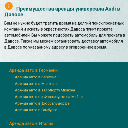
Преимущества аренды универсала Audi в
Давосе
Вам не нужно будет тратить время на долгий поиск прокатных
компаний и искать в окрестностях Давоса пункт проката
автомобилей. Вы можете подобрать автомобиль для проката в
Давосе. Также мы можем организовать доставку автомобиля
в Давосе по указанному адресу в оговоренное время.
Аренда авто в Германии
Аренда авто в Берлине
Аренда авто в Мюнхене
Аренда авто в аэропорту Мюнхен
Аренда авто во Франкфурте-на-Майне
Аренда авто в Дюссельдорфе
Аренда авто в Гамбурге
Аренда авто в Италии