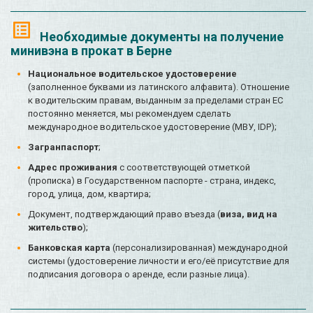
Необходимые документы на получение
минивэна в прокат в Берне
Национальное водительское удостоверение
(заполненное буквами из латинского алфавита). Отношение
к водительским правам, выданным за пределами стран ЕС
постоянно меняется, мы рекомендуем сделать
международное водительское удостоверение (МВУ, IDP);
Загранпаспорт
;
Адрес проживания
с соответствующей отметкой
(прописка) в Государственном паспорте - страна, индекс,
город, улица, дом, квартира;
Документ, подтверждающий право въезда (
виза, вид на
жительство
);
Банковская карта
(персонализированная) международной
системы (удостоверение личности и его/её присутствие для
подписания договора о аренде, если разные лица).