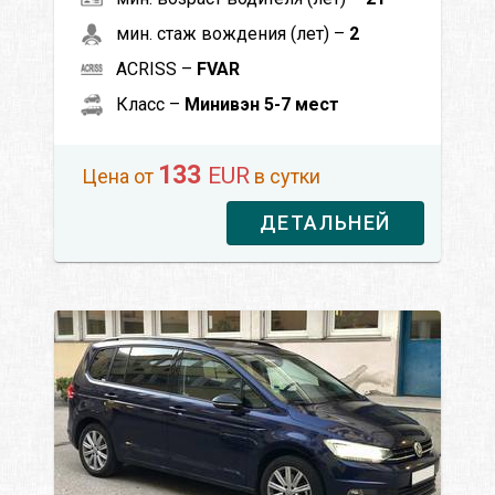
мин. стаж вождения (лет) –
2
ACRISS –
FVAR
Класс –
Минивэн 5-7 мест
133
EUR
Цена от
в сутки
ДЕТАЛЬНЕЙ