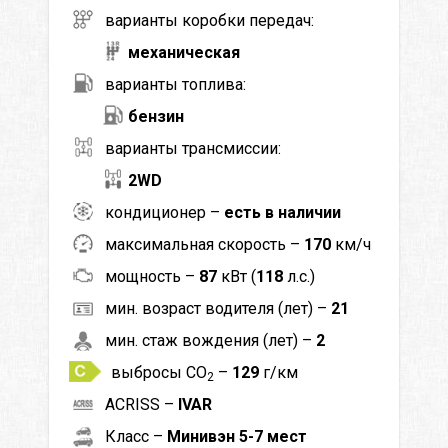
варианты коробки передач:
механическая
варианты топлива:
бензин
варианты трансмиссии:
2WD
кондиционер –
есть в наличии
максимальная скорость –
170
км/ч
мощность –
87
кВт (
118
л.с.)
мин. возраст водителя (лет) –
21
мин. стаж вождения (лет) –
2
выбросы CO
–
129
г/км
2
ACRISS –
IVAR
Класс –
Минивэн 5-7 мест