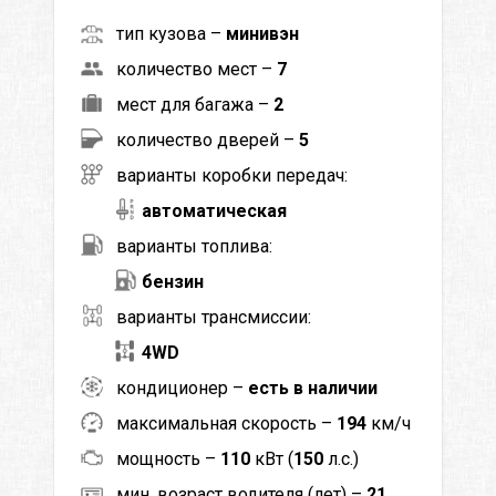
тип кузова –
минивэн
количество мест –
7
мест для багажа –
2
количество дверей –
5
варианты коробки передач:
автоматическая
варианты топлива:
бензин
варианты трансмиссии:
4WD
кондиционер –
есть в наличии
максимальная скорость –
194
км/ч
мощность –
110
кВт (
150
л.с.)
мин. возраст водителя (лет) –
21