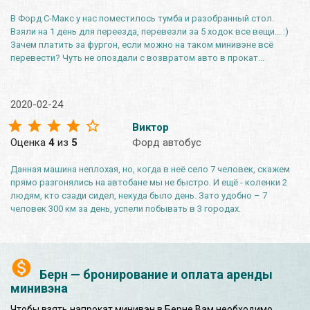
В Форд С-Макс у нас поместилось тумба и разобранный стол.
Взяли на 1 день для переезда, перевезли за 5 ходок все вещи... :)
Зачем платить за фургон, если можно на таком минивэне всё
перевести? Чуть не опоздали с возвратом авто в прокат...
2020-02-24
Виктор
Оценка
4
из
5
Форд автобус
Данная машина неплохая, но, когда в неё село 7 человек, скажем
прямо разгонялись на автобане мы не быстро. И ещё - коленки 2
людям, кто сзади сидел, некуда было день. Зато удобно – 7
человек 300 км за день, успели побывать в 3 городах.
Берн — бронирование и оплата аренды
минивэна
Чтобы взять напрокат минивэн в Берне Вам необходимо