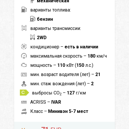
механическая
варианты топлива:
бензин
варианты трансмиссии:
2WD
кондиционер –
есть в наличии
максимальная скорость –
180
км/ч
мощность –
110
кВт (
150
л.с.)
мин. возраст водителя (лет) –
21
мин. стаж вождения (лет) –
2
выбросы CO
–
127
г/км
2
ACRISS –
IVAR
Класс –
Минивэн 5-7 мест