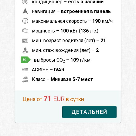
кондиционер –
есть в наличии
навигация –
встроенная в панель
максимальная скорость –
190
км/ч
мощность –
100
кВт (
136
л.с.)
мин. возраст водителя (лет) –
21
мин. стаж вождения (лет) –
2
выбросы CO
–
109
г/км
2
ACRISS –
IVAR
Класс –
Минивэн 5-7 мест
71
EUR
Цена от
в сутки
ДЕТАЛЬНЕЙ