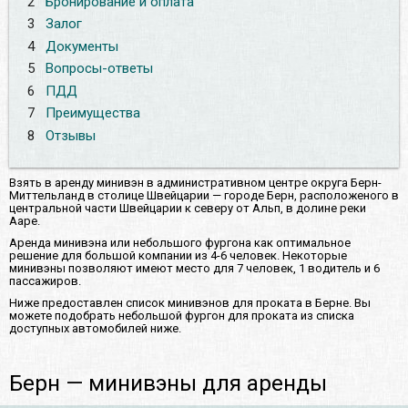
2
Бронирование и оплата
3
Залог
4
Документы
5
Вопросы-ответы
6
ПДД
7
Преимущества
8
Отзывы
Взять в аренду минивэн в административном центре округа Берн-
Миттельланд в столице Швейцарии — городе Берн, расположеного в
центральной части Швейцарии к северу от Альп, в долине реки
Ааре.
Аренда минивэна или небольшого фургона как оптимальное
решение для большой компании из 4-6 человек. Некоторые
минивэны позволяют имеют место для 7 человек, 1 водитель и 6
пассажиров.
Ниже предоставлен список минивэнов для проката в Берне. Вы
можете подобрать небольшой фургон для проката из списка
доступных автомобилей ниже.
Берн — минивэны для аренды