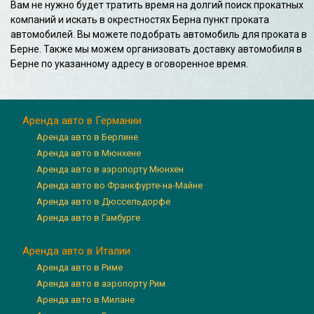
Вам не нужно будет тратить время на долгий поиск прокатных
компаний и искать в окрестностях Берна пункт проката
автомобилей. Вы можете подобрать автомобиль для проката в
Берне. Также мы можем организовать доставку автомобиля в
Берне по указанному адресу в оговоренное время.
Аренда авто в Германии
Аренда авто в Берлине
Аренда авто в Мюнхене
Аренда авто в аэропорту Мюнхен
Аренда авто во Франкфурте-на-Майне
Аренда авто в Дюссельдорфе
Аренда авто в Гамбурге
Аренда авто в Италии
Аренда авто в Риме
Аренда авто в аэропорту Рим
Аренда авто в Милане