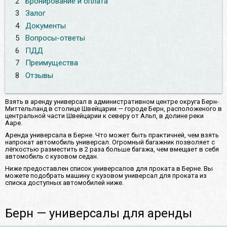
2
Бронирование и оплата
3
Залог
4
Документы
5
Вопросы-ответы
6
ПДД
7
Преимущества
8
Отзывы
Взять в аренду универсал в административном центре округа Берн-
Миттельланд в столице Швейцарии — городе Берн, расположеного в
центральной части Швейцарии к северу от Альп, в долине реки
Ааре.
Аренда универсала в Берне. Что может быть практичней, чем взять
напрокат автомобиль универсал. Огромный багажник позволяет с
лёгкостью разместить в 2 раза больше багажа, чем вмещает в себя
автомобиль с кузовом седан.
Ниже предоставлен список универсалов для проката в Берне. Вы
можете подобрать машину с кузовом универсал для проката из
списка доступных автомобилей ниже.
Берн — универсалы для аренды