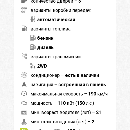
количество дверей –
5
варианты коробки передач:
автоматическая
варианты топлива:
бензин
дизель
варианты трансмиссии:
2WD
кондиционер –
есть в наличии
навигация –
встроенная в панель
максимальная скорость –
190
км/ч
мощность –
110
кВт (
150
л.с.)
мин. возраст водителя (лет) –
21
мин. стаж вождения (лет) –
2