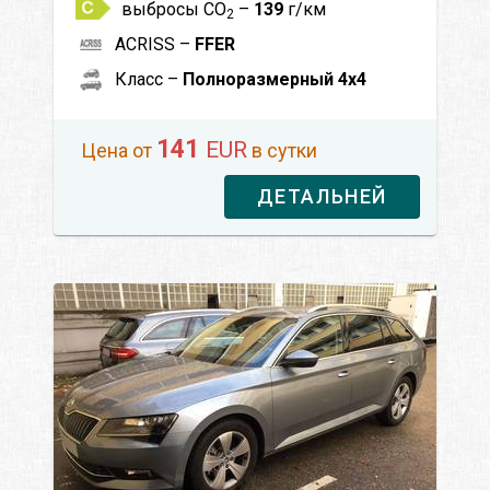
выбросы CO
–
139
г/км
2
ACRISS –
FFER
Класс –
Полноразмерный 4x4
141
EUR
Цена от
в сутки
ДЕТАЛЬНЕЙ