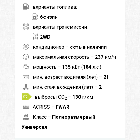
варианты топлива:
бензин
варианты трансмиссии:
2WD
кондиционер –
есть в наличии
максимальная скорость –
237
км/ч
мощность –
135
кВт (
184
л.с.)
мин. возраст водителя (лет) –
21
мин. стаж вождения (лет) –
2
выбросы CO
–
130
г/км
2
ACRISS –
FWAR
Класс –
Полноразмерный
Универсал