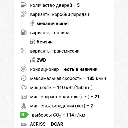
количество дверей –
5
варианты коробки передач:
механическая
варианты топлива:
бензин
варианты трансмиссии:
2WD
кондиционер –
есть в наличии
максимальная скорость –
185
км/ч
мощность –
110
кВт (
150
л.с.)
мин. возраст водителя (лет) –
21
мин. стаж вождения (лет) –
2
выбросы CO
–
114
г/км
2
ACRISS –
DCAR