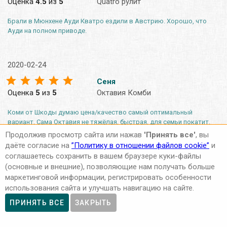
Оценка
4.5
из
5
Quatro рулит
Брали в Мюнхене Ауди Кватро ездили в Австрию. Хорошо, что
Ауди на полном приводе.
2020-02-24
Сеня
Оценка
5
из
5
Октавия Комби
Коми от Шкоды думаю цена/качество самый оптимальный
вариант. Сама Октавия не тяжёлая, быстрая, для семьи покатит.
Места в багажнике много.
Продолжив просмотр сайта или нажав
'Принять все'
, вы
даёте согласие на
”Политику в отношении файлов cookie”
и
соглашаетесь сохранить в вашем браузере куки-файлы
2020-02-24
(основные и внешние), позволяющие нам получать больше
маркетинговой информации, регистрировать особенности
Илья
использования сайта и улучшать навигацию на сайте.
Оценка
4
из
5
другое авто
ПРИНЯТЬ ВСЕ
ЗАКРЫТЬ
Выбрали на прокат Рено Мегане Грандтур. На фотографии белая
машина. А нам в салоне дали не белую, не Мегане и даже не Рено.