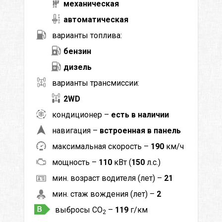
механическая
автоматическая
варианты топлива:
бензин
дизель
варианты трансмиссии:
2WD
кондиционер –
есть в наличии
навигация –
встроенная в панель
максимальная скорость –
190
км/ч
мощность –
110
кВт (
150
л.с.)
мин. возраст водителя (лет) –
21
мин. стаж вождения (лет) –
2
выбросы CO
–
119
г/км
2