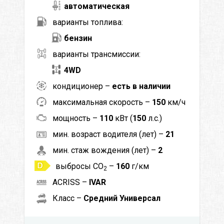
автоматическая
варианты топлива:
бензин
варианты трансмиссии:
4WD
кондиционер –
есть в наличии
максимальная скорость –
150
км/ч
мощность –
110
кВт (
150
л.с.)
мин. возраст водителя (лет) –
21
мин. стаж вождения (лет) –
2
выбросы CO
–
160
г/км
2
ACRISS –
IVAR
Класс –
Средний Универсал