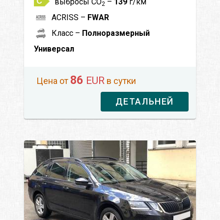
выбросы CO
–
139
г/км
2
ACRISS –
FWAR
Класс –
Полноразмерный
Универсал
86
EUR
Цена от
в сутки
ДЕТАЛЬНЕЙ