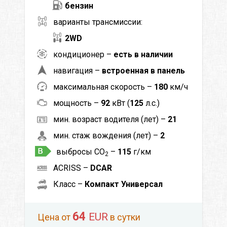
бензин
варианты трансмиссии:
2WD
кондиционер –
есть в наличии
навигация –
встроенная в панель
максимальная скорость –
180
км/ч
мощность –
92
кВт (
125
л.с.)
мин. возраст водителя (лет) –
21
мин. стаж вождения (лет) –
2
выбросы CO
–
115
г/км
2
ACRISS –
DCAR
Класс –
Компакт Универсал
64
EUR
Цена от
в сутки