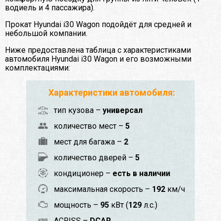
водиель и 4 пассажира).
Прокат Hyundai i30 Wagon подойдёт для средней и
небольшой компании.
Ниже предоставлена таблица с характеристиками
автомобиля Hyundai i30 Wagon и его возможными
комплектациями:
Характеристики автомобиля:
тип кузова –
универсал
количество мест –
5
мест для багажа –
2
количество дверей –
5
кондиционер –
есть в наличии
максимальная скорость –
192
км/ч
мощность –
95
кВт (
129
л.с.)
ACRISS –
DCAR