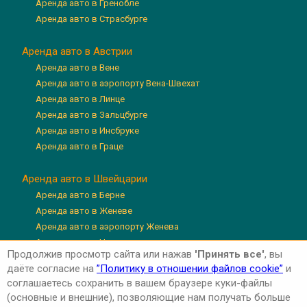
Аренда авто в Гренобле
Аренда авто в Страсбурге
Аренда авто в Австрии
Аренда авто в Вене
Аренда авто в аэропорту Вена-Швехат
Аренда авто в Линце
Аренда авто в Зальцбурге
Аренда авто в Инсбруке
Аренда авто в Граце
Аренда авто в Швейцарии
Аренда авто в Берне
Аренда авто в Женеве
Аренда авто в аэропорту Женева
Аренда авто в Цюрихе
Продолжив просмотр сайта или нажав
'Принять все'
, вы
Аренда авто в аэропорту Цюрих
даёте согласие на
”Политику в отношении файлов cookie”
и
Аренда авто в Люцерне
соглашаетесь сохранить в вашем браузере куки-файлы
(основные и внешние), позволяющие нам получать больше