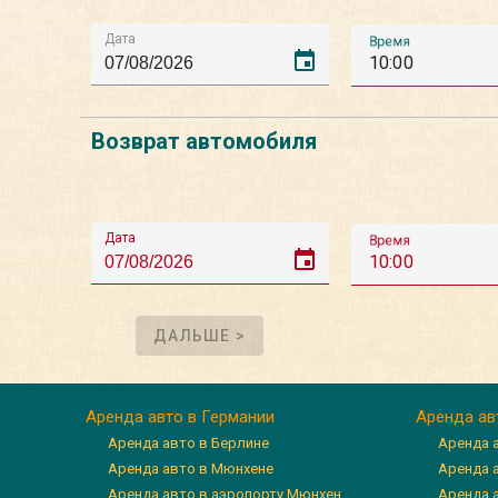
Дата
Время
event
10:00
Возврат автомобиля
Дата
Время
event
10:00
ДАЛЬШЕ >
Аренда авто в Германии
Аренда ав
Аренда авто в Берлине
Аренда 
Аренда авто в Мюнхене
Аренда 
Аренда авто в аэропорту Мюнхен
Аренда 