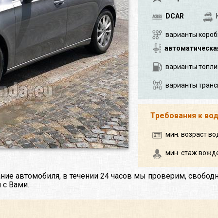
DCAR
варианты короб
автоматическа
варианты топли
варианты транс
Требования к во
мин. возраст во
мин. стаж вожде
ние автомобиля, в течении 24 часов мы проверим, свобод
 с Вами.