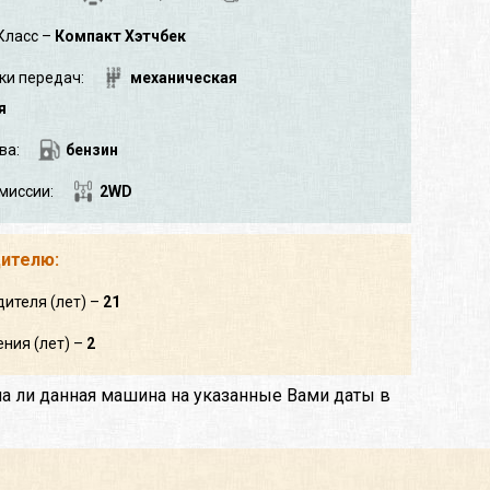
Класс –
Компакт Хэтчбек
ки передач:
механическая
я
ва:
бензин
миссии:
2WD
дителю:
дителя (лет) –
21
ния (лет) –
2
на ли данная машина на указанные Вами даты в