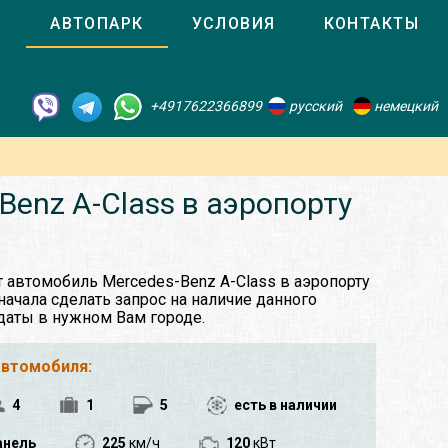
О
АВТОПАРК
УСЛОВИЯ
КОНТАКТЫ
+4917622366899
русский
немецкий
enz A-Class в аэропорту
т автомобиль Mercedes-Benz A-Class в аэропорту
ачала сделать запрос на наличие данного
даты в нужном Вам городе.
автомобиля:
4
1
5
есть в наличии
анель
225
км/ч
120
кВт