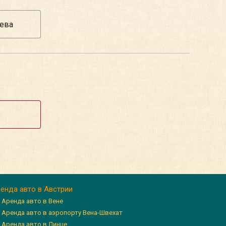
енда авто в Австрии
Аренда авто в Вене
Аренда авто в аэропорту Вена-Швехат
Аренда авто в Линце