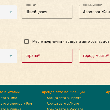
страна
город, место
Место получения и возврата авто совпадают
страна
город, место
то в Италии
Аренда авто во Франции
Ар
авто в Риме
Аренда авто в Париже
авто в аэропорту Рим
Аренда авто в Лионе
авто в Милане
Аренда авто в Марселе