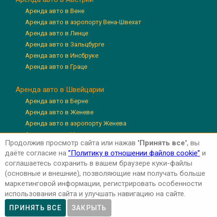
Аренда авто в Вене
Аренда авто в аэропорту Вена-Швехат
Аренда авто в Линце
Аренда авто в Зальцбурге
Аренда авто в Инсбруке
Аренда авто в Граце
Аренда авто в Швейцарии
Аренда авто в Берне
Аренда авто в Женеве
Аренда авто в аэропорту Женева
Аренда авто в Цюрихе
Продолжив просмотр сайта или нажав
'Принять все'
, вы
Аренда авто в аэропорту Цюрих
даёте согласие на
”Политику в отношении файлов cookie”
и
Аренда авто в Люцерне
соглашаетесь сохранить в вашем браузере куки-файлы
(основные и внешние), позволяющие нам получать больше
маркетинговой информации, регистрировать особенности
использования сайта и улучшать навигацию на сайте.
Авторские права © 2026 'Авто-Аренда'
Privacy Policy
ПРИНЯТЬ ВСЕ
ЗАКРЫТЬ