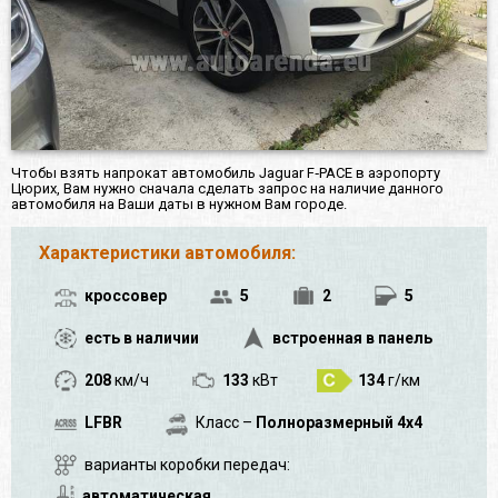
Чтобы взять напрокат автомобиль Jaguar F‑PACE в аэропорту
Цюрих, Вам нужно сначала сделать запрос на наличие данного
автомобиля на Ваши даты в нужном Вам городе.
Характеристики автомобиля:
кроссовер
5
2
5
есть в наличии
встроенная в панель
208
км/ч
133
кВт
134
г/км
LFBR
Класс –
Полноразмерный 4x4
варианты коробки передач:
автоматическая