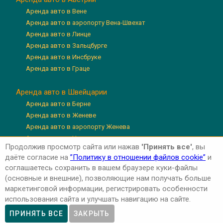
Аренда авто в Вене
Аренда авто в аэропорту Вена-Швехат
Аренда авто в Линце
Аренда авто в Зальцбурге
Аренда авто в Инсбруке
Аренда авто в Граце
Аренда авто в Швейцарии
Аренда авто в Берне
Аренда авто в Женеве
Аренда авто в аэропорту Женева
Аренда авто в Цюрихе
Продолжив просмотр сайта или нажав
'Принять все'
, вы
Аренда авто в аэропорту Цюрих
даёте согласие на
”Политику в отношении файлов cookie”
и
Аренда авто в Люцерне
соглашаетесь сохранить в вашем браузере куки-файлы
(основные и внешние), позволяющие нам получать больше
маркетинговой информации, регистрировать особенности
использования сайта и улучшать навигацию на сайте.
Авторские права © 2026 'Авто-Аренда'
Privacy Policy
ПРИНЯТЬ ВСЕ
ЗАКРЫТЬ