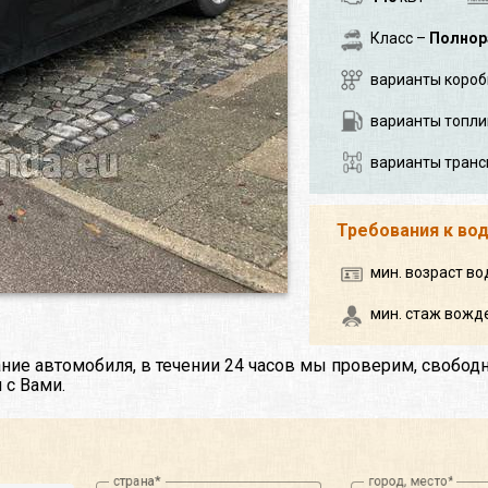
Класс –
Полнор
варианты короб
варианты топли
варианты транс
Требования к во
мин. возраст во
мин. стаж вожде
ние автомобиля, в течении 24 часов мы проверим, свобод
 с Вами.
страна
город, место