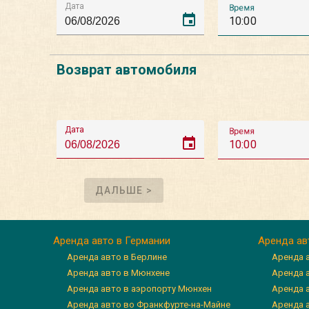
Дата
Время
event
10:00
Возврат автомобиля
Дата
Время
event
10:00
ДАЛЬШЕ >
Аренда авто в Германии
Аренда ав
Аренда авто в Берлине
Аренда 
Аренда авто в Мюнхене
Аренда 
Аренда авто в аэропорту Мюнхен
Аренда 
Аренда авто во Франкфурте-на-Майне
Аренда а