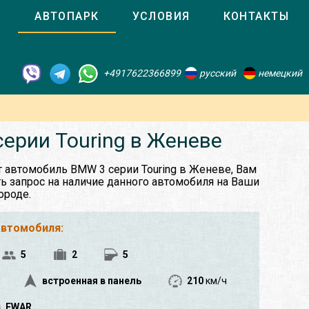
О
АВТОПАРК
УСЛОВИЯ
КОНТАКТЫ
+4917622366899
русский
немецкий
ерии Touring в Женеве
т автомобиль BMW 3 серии Touring в Женеве, Вам
ь запрос на наличие данного автомобиля на Ваши
ороде.
автомобиля:
5
2
5
встроенная в панель
210
км/ч
FWAR