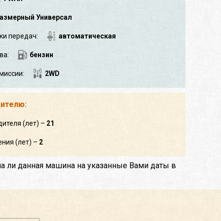
азмерный Универсал
ки передач:
автоматическая
ва:
бензин
миссии:
2WD
дителю:
дителя (лет) –
21
ния (лет) –
2
на ли данная машина на указанные Вами даты в